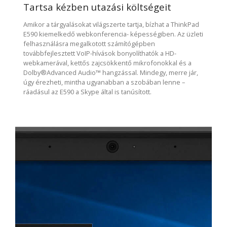
Tartsa kézben utazási költségeit
Amikor a tárgyalásokat világszerte tartja, bízhat a ThinkPad
E590 kiemelkedő webkonferencia- képességiben. Az üzleti
felhasználásra megalkotott számítógépben
továbbfejlesztett VoIP-hívások bonyolíthatók a HD-
webkamerával, kettős zajcsökkentő mikrofonokkal és a
Dolby®Advanced Audio™ hangzással. Mindegy, merre jár,
úgy érezheti, mintha ugyanabban a szobában lenne –
ráadásul az E590 a Skype által is tanúsított.