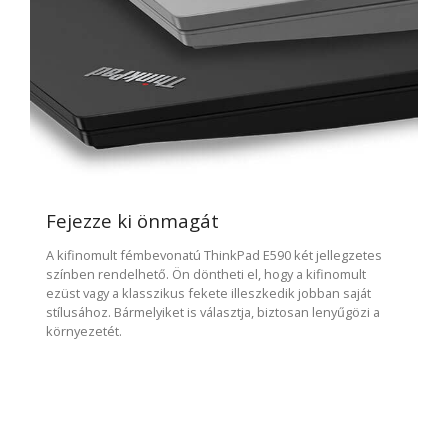
Fejezze ki önmagát
A kifinomult fémbevonatú ThinkPad E590 két jellegzetes
színben rendelhető. Ön döntheti el, hogy a kifinomult
ezüst vagy a klasszikus fekete illeszkedik jobban saját
stílusához. Bármelyiket is választja, biztosan lenyűgözi a
környezetét.