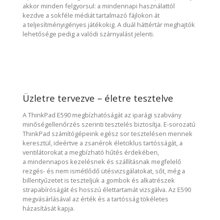
akkor minden felgyorsul: a mindennapi használattól
kezdve a sokféle médiát tartalmazó fájlokon át
a teljesítményigényes játékokig. A duál háttértár meghajtók
lehetősége pedig a valódi szárnyalást jelenti.
Üzletre tervezve – életre tesztelve
A ThinkPad E590 megbízhatóságát az iparági szabvány
minőségellenőrzés szerinti tesztelés biztosítja. E-sorozatú
ThinkPad számítógépeink egész sor tesztelésen mennek
keresztül, ideértve a zsanérok életciklus tartósságát, a
ventilátorokat a megbízható hűtés érdekében,
a mindennapos kezelésnek és szállításnak megfelelő
rezgés- és nem ismétlődő ütésvizsgálatokat, sőt, még a
billentyűzetet is teszteljük a gombok és alkatrészek
strapabíróságát és hosszú élettartamát vizsgálva. Az E590
megvásárlásával az érték és a tartósság tökéletes
házasítását kapja.