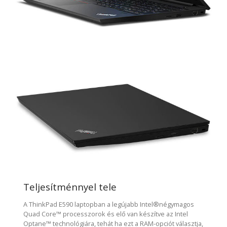
Teljesítménnyel tele
A ThinkPad E590 laptopban a legújabb Intel®négymagos
Quad Core™ processzorok és elő van készítve az Intel
Optane™ technológiára, tehát ha ezt a RAM-opciót választja,