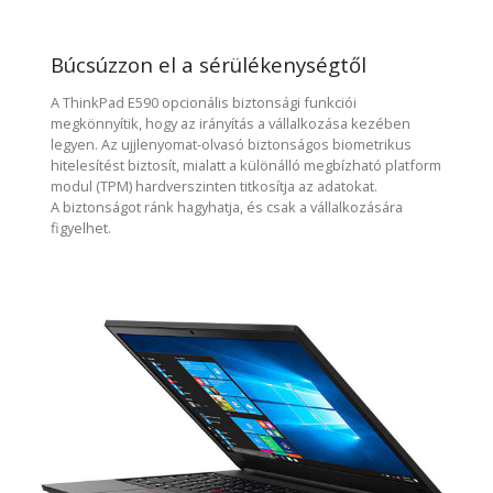
Búcsúzzon el a sérülékenységtől
A ThinkPad E590 opcionális biztonsági funkciói
megkönnyítik, hogy az irányítás a vállalkozása kezében
legyen. Az ujjlenyomat-olvasó biztonságos biometrikus
hitelesítést biztosít, mialatt a különálló megbízható platform
modul (TPM) hardverszinten titkosítja az adatokat.
A biztonságot ránk hagyhatja, és csak a vállalkozására
figyelhet.